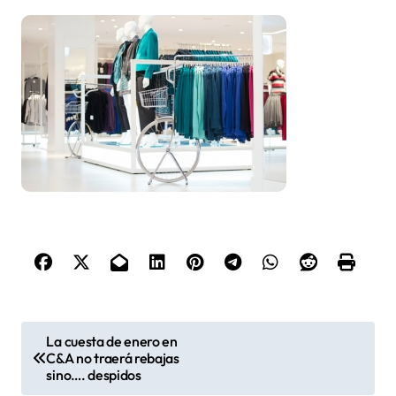
N
La cuesta de enero en
C&A no traerá rebajas
a
sino…. despidos
v