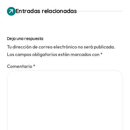
e
Entradas relacionadas
g
a
c
Deja una respuesta
i
Tu dirección de correo electrónico no será publicada.
Los campos obligatorios están marcados con
*
ó
n
Comentario
*
d
e
e
n
t
r