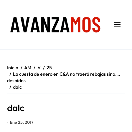
Saltar
al
contenido
Inicio
AM
V
25
La cuesta de enero en C&A no traerá rebajas sino….
despidos
dalc
dalc
Ene 25, 2017