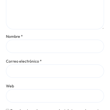
t
r
a
d
a
Nombre
*
s
Correo electrónico
*
Web