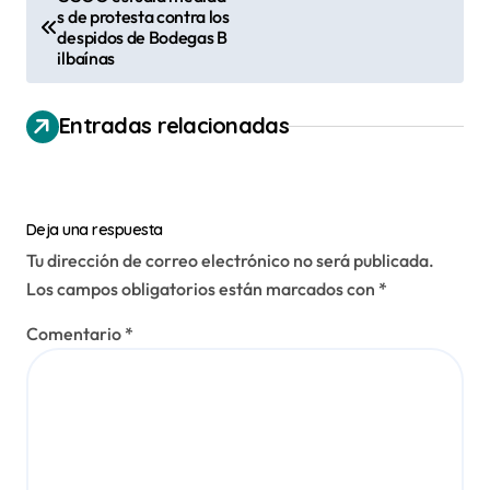
s de protesta contra los
a
despidos de Bodegas B
v
ilbaínas
e
Entradas relacionadas
g
a
c
Deja una respuesta
i
Tu dirección de correo electrónico no será publicada.
ó
Los campos obligatorios están marcados con
*
n
Comentario
*
d
e
e
n