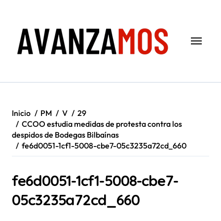
Saltar
al
contenido
Inicio
PM
V
29
CCOO estudia medidas de protesta contra los
despidos de Bodegas Bilbaínas
fe6d0051-1cf1-5008-cbe7-05c3235a72cd_660
fe6d0051-1cf1-5008-cbe7-
05c3235a72cd_660