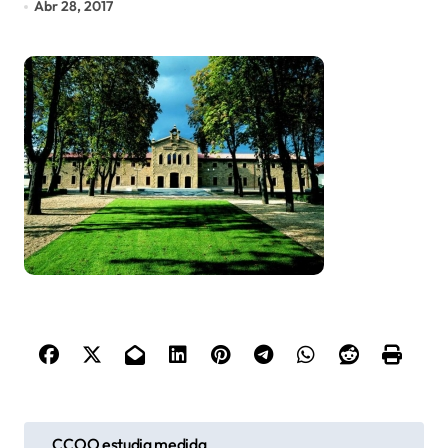
Abr 28, 2017
N
CCOO estudia medida