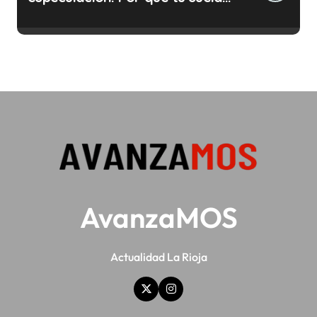
ya no te da para vivir
AvanzaMOS
Actualidad La Rioja