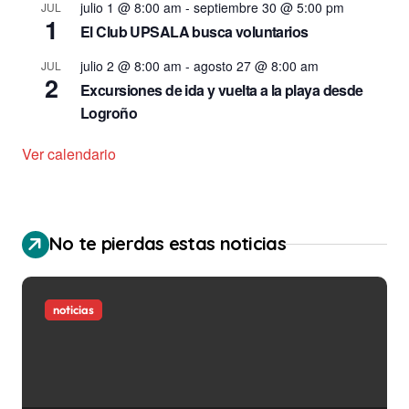
julio 1 @ 8:00 am
-
septiembre 30 @ 5:00 pm
JUL
n
1
El Club UPSALA busca voluntarios
d
julio 2 @ 8:00 am
-
agosto 27 @ 8:00 am
JUL
e
2
Excursiones de ida y vuelta a la playa desde
e
Logroño
n
Ver calendario
t
r
a
No te pierdas estas noticias
d
a
noticias
s