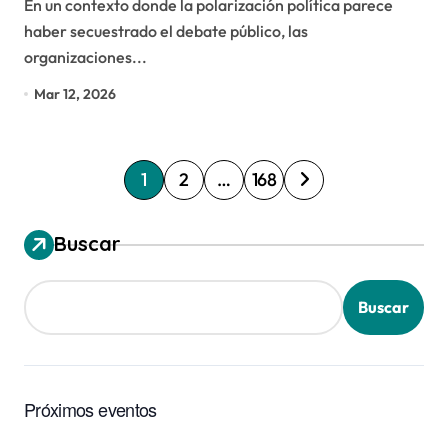
En un contexto donde la polarización política parece
haber secuestrado el debate público, las
organizaciones...
Mar 12, 2026
P
1
2
…
168
a
g
Buscar
i
n
Buscar
a
c
i
Próximos eventos
ó