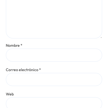
r
a
d
a
s
Nombre
*
Correo electrónico
*
Web