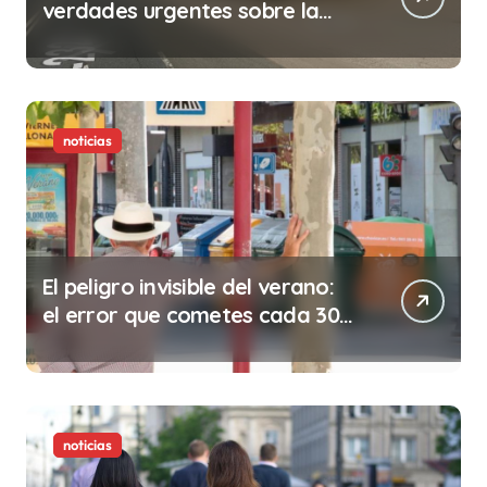
verdades urgentes sobre la
abolición de la prostitución
noticias
El peligro invisible del verano:
el error que cometes cada 30
minutos en tu trabajo (y la
ilegalidad que te puede costar
la vida)
noticias