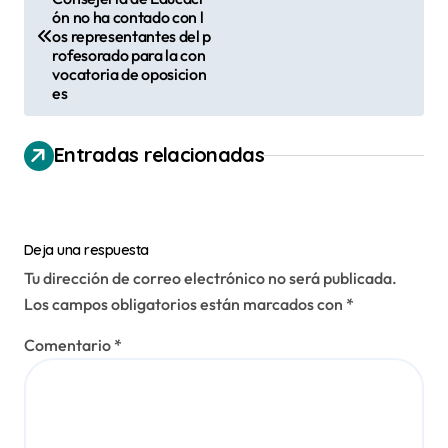
a
ón no ha contado con l
v
os representantes del p
rofesorado para la con
e
vocatoria de oposicion
es
g
a
Entradas relacionadas
c
i
ó
Deja una respuesta
n
Tu dirección de correo electrónico no será publicada.
d
Los campos obligatorios están marcados con
*
e
Comentario
*
e
n
t