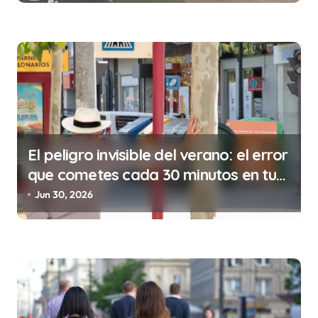
t
r
a
d
a
s
El peligro invisible del verano: el error
que cometes cada 30 minutos en tu
trabajo (y la ilegalidad que te puede
Jun 30, 2026
costar la vida)