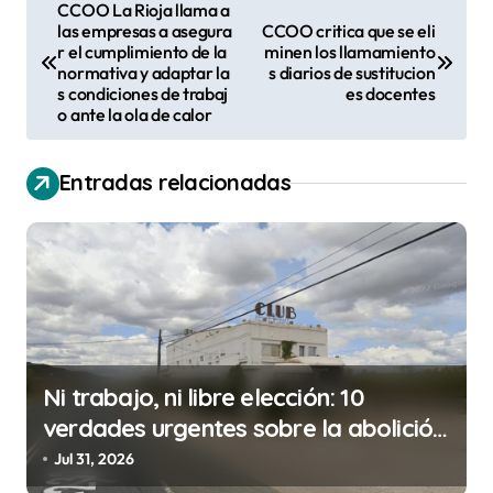
N
CCOO La Rioja llama a
las empresas a asegura
CCOO critica que se eli
a
r el cumplimiento de la
minen los llamamiento
v
normativa y adaptar la
s diarios de sustitucion
s condiciones de trabaj
es docentes
e
o ante la ola de calor
g
a
Entradas relacionadas
c
i
ó
n
d
Ni trabajo, ni libre elección: 10
e
verdades urgentes sobre la abolición
e
de la prostitución
Jul 31, 2026
n