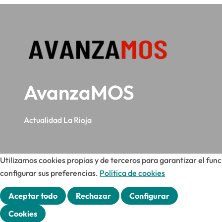
r
a
d
a
AvanzaMOS
s
Actualidad La Rioja
Utilizamos cookies propias y de terceros para garantizar el fun
configurar sus preferencias.
Política de cookies
Aceptar todo
Rechazar
Configurar
Cookies