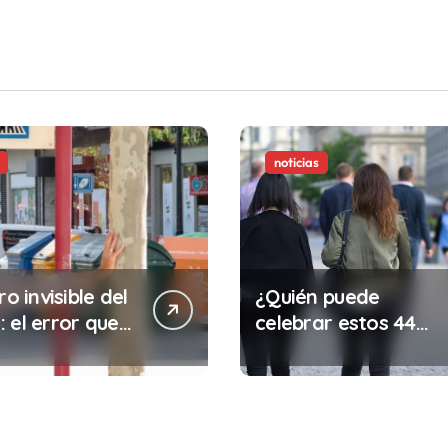
noticias
ro invisible del
¿Quién puede
 el error que
celebrar estos 44
s cada 30
años de autonomía?
s en tu trabajo
legalidad que te
costar la vida)