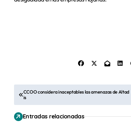
N
CCOO considera inaceptables las amenazas de Altad
is
a
v
Entradas relacionadas
e