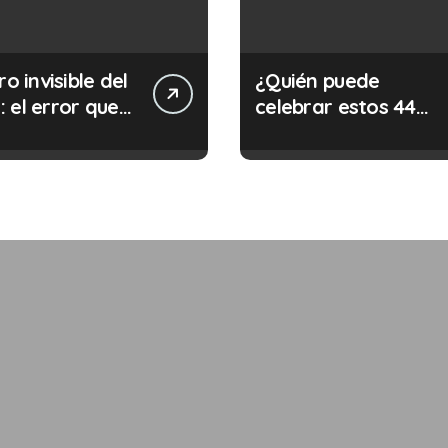
ro invisible del
¿Quién puede
 el error que
celebrar estos 44
s cada 30
años de autonomía?
s en tu trabajo
legalidad que te
costar la vida)