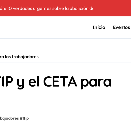
ción: 10 verdades urgentes sobre la abolición de la prostitución
El peligro invisi
Inicio
Eventos
ra los trabajadores
TIP y el CETA para
abajadores
#
ttip