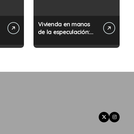
Vivienda en manos
de la especulación:
Por qué tu sueldo ya
no te da para vivir