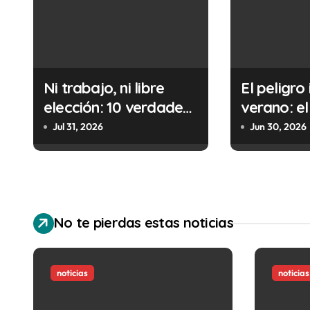
g
a
c
Ni trabajo, ni libre
El peligro 
i
elección: 10 verdades
verano: el
ó
urgentes sobre la
cometes 
Jul 31, 2026
Jun 30, 2026
abolición de la
minutos e
n
prostitución
(y la ileg
d
puede cos
e
No te pierdas estas noticias
e
n
noticias
noticias
t