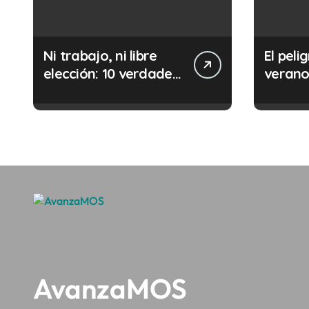
r
a
Ni trabajo, ni libre
El pelig
d
elección: 10 verdades
verano:
urgentes sobre la
comete
a
abolición de la
minuto
s
prostitución
(y la i
puede 
AvanzaMOS