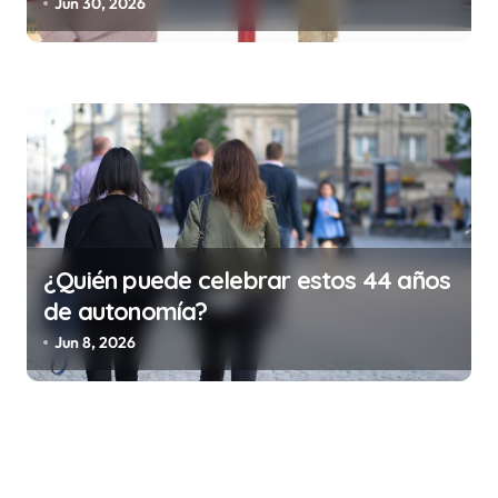
trabajo (y la ilegalidad que te puede
Jun 30, 2026
costar la vida)
¿Quién puede celebrar estos 44 años
de autonomía?
Jun 8, 2026