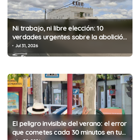
i
ó
n
Ni trabajo, ni libre elección: 10
d
verdades urgentes sobre la abolición
e
de la prostitución
Jul 31, 2026
e
n
t
r
a
d
a
s
El peligro invisible del verano: el error
que cometes cada 30 minutos en tu