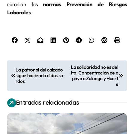
cumplan las
normas Prevención de Riesgos
Laborales
.
N
La solidaridad no es del
La patronal del calzado
ito. Concentración de a
a
sigue haciendo oídos so
poyo a Zuloaga y Huart
rdos
v
e
e
Entradas relacionadas
g
a
c