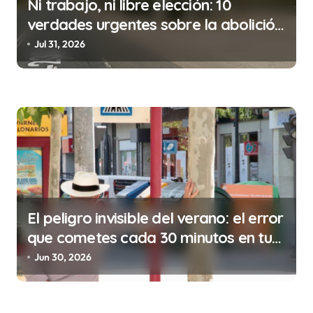
Ni trabajo, ni libre elección: 10
d
verdades urgentes sobre la abolición
e
de la prostitución
Jul 31, 2026
e
n
t
r
a
d
a
s
El peligro invisible del verano: el error
que cometes cada 30 minutos en tu
trabajo (y la ilegalidad que te puede
Jun 30, 2026
costar la vida)