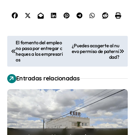
N
El fomento del empleo
¿Puedes acogerte al nu
no pasa por entregar c
a
evo permiso de paterni
heques a los empresari
dad?
v
os
e
Entradas relacionadas
g
a
c
i
ó
n