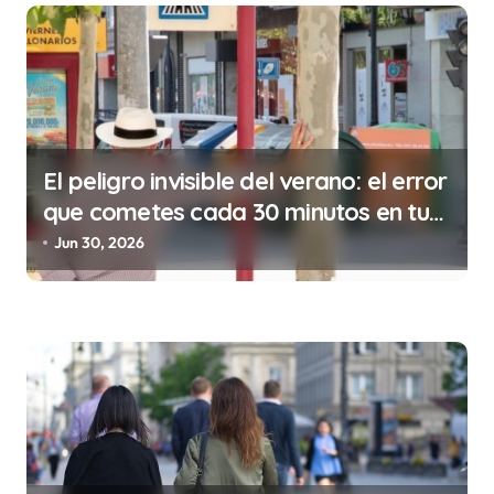
t
r
a
d
a
s
El peligro invisible del verano: el error
que cometes cada 30 minutos en tu
trabajo (y la ilegalidad que te puede
Jun 30, 2026
costar la vida)