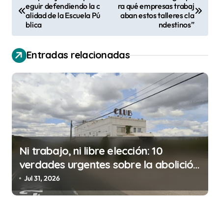
eguir defendiendo la c
ra qué empresas trabaj
a
alidad de la Escuela Pú
aban estos talleres cla
v
blica
ndestinos”
e
Entradas relacionadas
g
a
c
i
ó
n
Ni trabajo, ni libre elección: 10
d
verdades urgentes sobre la abolición
e
de la prostitución
Jul 31, 2026
e
n