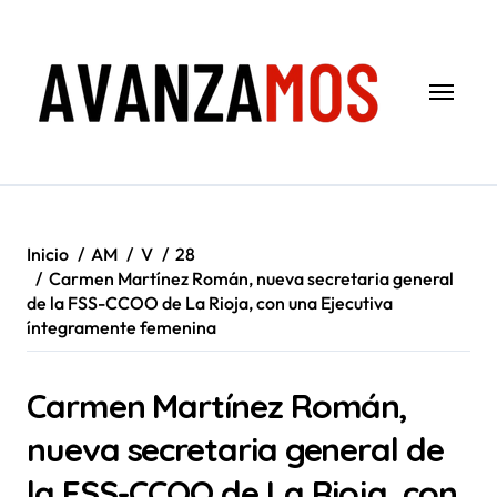
Saltar
al
contenido
Inicio
AM
V
28
Carmen Martínez Román, nueva secretaria general
de la FSS-CCOO de La Rioja, con una Ejecutiva
íntegramente femenina
Carmen Martínez Román,
nueva secretaria general de
la FSS-CCOO de La Rioja, con