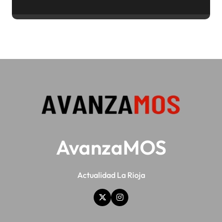
ya no te da para vivir
AvanzaMOS
Actualidad La Rioja