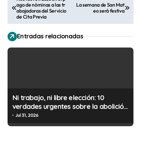
ago de nóminas a las tr
La semana de San Mat
a
abajadoras del Servicio
eo será festiva
v
de Cita Previa
e
Entradas relacionadas
g
a
c
i
ó
n
Ni trabajo, ni libre elección: 10
d
verdades urgentes sobre la abolición
e
de la prostitución
Jul 31, 2026
e
n