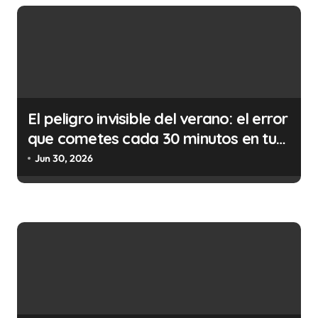
t
r
a
d
a
s
El peligro invisible del verano: el error
que cometes cada 30 minutos en tu
trabajo (y la ilegalidad que te puede
Jun 30, 2026
costar la vida)