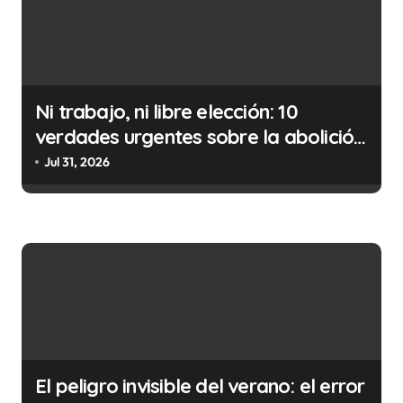
i
ó
n
d
Ni trabajo, ni libre elección: 10
e
verdades urgentes sobre la abolición
e
de la prostitución
Jul 31, 2026
n
t
r
a
d
a
s
El peligro invisible del verano: el error