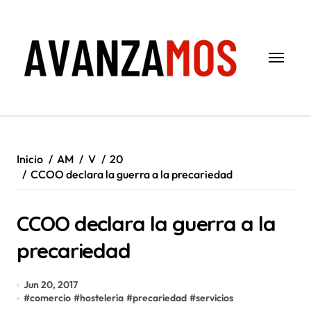
Saltar
al
contenido
Inicio
AM
V
20
CCOO declara la guerra a la precariedad
CCOO declara la guerra a la
precariedad
Jun 20, 2017
#
comercio
#
hostelería
#
precariedad
#
servicios