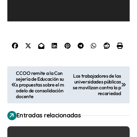
N
CCOO remite a la Con
Los trabajadores de las
sejería de Educación su
a
universidades públicas
s propuestas sobre el m
se movilizan contra la p
v
odelo de consolidación
recariedad
docente
e
g
Entradas relacionadas
a
c