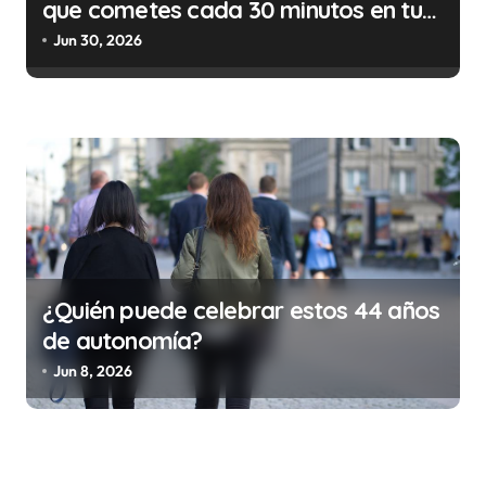
que cometes cada 30 minutos en tu
trabajo (y la ilegalidad que te puede
Jun 30, 2026
costar la vida)
¿Quién puede celebrar estos 44 años
de autonomía?
Jun 8, 2026