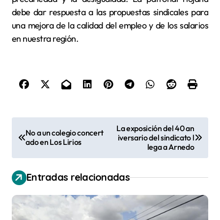
debe dar respuesta a las propuestas sindicales para
una mejora de la calidad del empleo y de los salarios
en nuestra región.
N
La exposición del 40 an
No a un colegio concert
iversario del sindicato l
a
ado en Los Lirios
lega a Arnedo
v
e
Entradas relacionadas
g
a