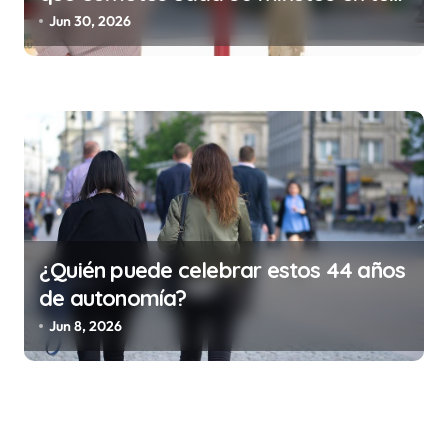
trabajo (y la ilegalidad que te puede
Jun 30, 2026
costar la vida)
¿Quién puede celebrar estos 44 años
de autonomía?
Jun 8, 2026