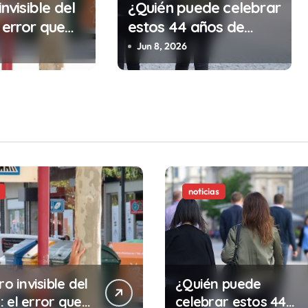
invisible del
¿Quién puede celebrar
 error que
estos 44 años de
cada 30
autonomía?
Jun 8, 2026
n tu trabajo
alidad que te
tar la vida)
noticias
ro invisible del
¿Quién puede
 el error que
celebrar estos 44