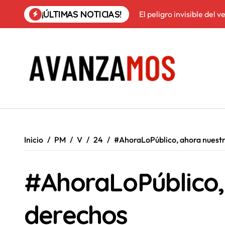
Saltar
¡ÚLTIMAS NOTICIAS!
El peligro invisible del 
al
contenido
¿Quién puede celebrar 
Vivienda en manos de la 
Frente a la explotación 
1 de Mayo en La Rioja: 15
Más allá del fichaje: El 
Guía práctica: pregunta
Inicio
PM
V
24
#AhoraLoPúblico, ahora nuest
Violadas, explotadas y s
#AhoraLoPúblico,
Unai Sordo: “No es polar
Ni trabajo, ni libre elec
derechos