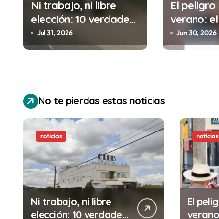
i
Ni trabajo, ni libre
El peligro 
elección: 10 verdades
verano: el
ó
urgentes sobre la
cometes 
Jul 31, 2026
Jun 30, 2026
n
abolición de la
minutos e
prostitución
(y la ileg
d
puede cos
e
No te pierdas estas noticias
e
n
noticias
noticias
t
r
a
Ni trabajo, ni libre
El pelig
d
elección: 10 verdades
verano: