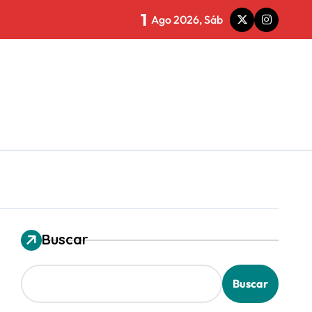
1
legalidad que te puede costar la vida)
Ago 2026, Sáb
ioja
siniestralidad
paración histórica
Buscar
e para nada”
Buscar