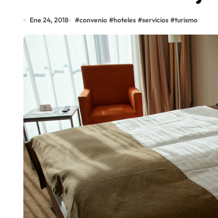
Ene 24, 2018
#
convenio
#
hoteles
#
servicios
#
turismo