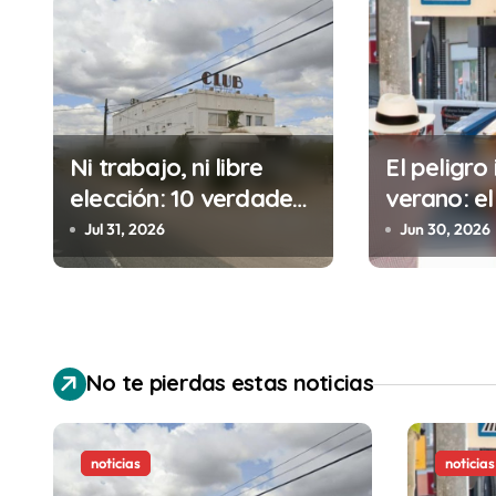
g
a
c
i
Ni trabajo, ni libre
El peligro 
ó
elección: 10 verdades
verano: el
urgentes sobre la
cometes 
n
Jul 31, 2026
Jun 30, 2026
abolición de la
minutos e
d
prostitución
(y la ileg
puede cos
e
e
No te pierdas estas noticias
n
t
noticias
noticias