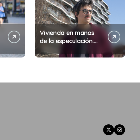
Vivienda en manos
de la especulación:
Por qué tu sueldo ya
no te da para vivir