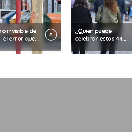
ro invisible del
¿Quién puede
 el error que
celebrar estos 44
s cada 30
años de autonomía?
s en tu trabajo
legalidad que te
costar la vida)