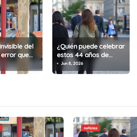
invisible del
¿Quién puede celebrar
 error que
estos 44 años de
cada 30
autonomía?
Jun 8, 2026
n tu trabajo
alidad que te
tar la vida)
noticias