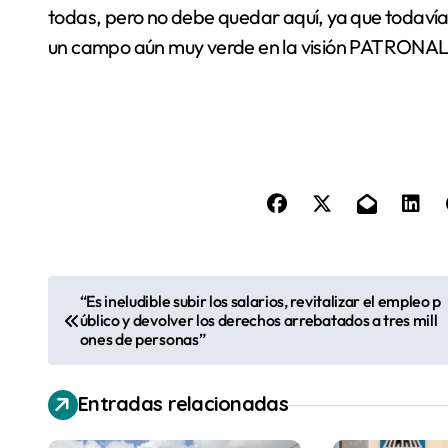
todas, pero no debe quedar aquí, ya que todavía 
un campo aún muy verde en la visión PATRONAL
N
“Es ineludible subir los salarios, revitalizar el empleo p
úblico y devolver los derechos arrebatados a tres mill
a
ones de personas”
v
Entradas relacionadas
e