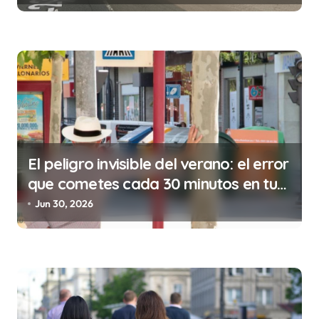
n
t
r
a
d
a
s
El peligro invisible del verano: el error
que cometes cada 30 minutos en tu
trabajo (y la ilegalidad que te puede
Jun 30, 2026
costar la vida)