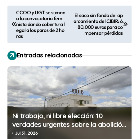
N
CCOO y UGT se suman
El saco sin fondo del ap
a la convocatoria femi
a
arcamiento del CIBIR: 6
nista dando cobertura l
80.000 euros para co
v
egal a los paros de 2 ho
mpensar pérdidas
ras
e
g
Entradas relacionadas
a
c
i
ó
n
d
Ni trabajo, ni libre elección: 10
e
verdades urgentes sobre la abolición
e
de la prostitución
Jul 31, 2026