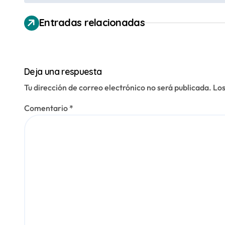
a
Entradas relacionadas
v
e
g
Deja una respuesta
a
Tu dirección de correo electrónico no será publicada.
Los
c
Comentario
*
i
ó
n
d
e