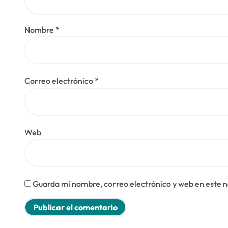
e
n
Nombre
*
t
r
Correo electrónico
*
a
d
a
Web
s
Guarda mi nombre, correo electrónico y web en este 