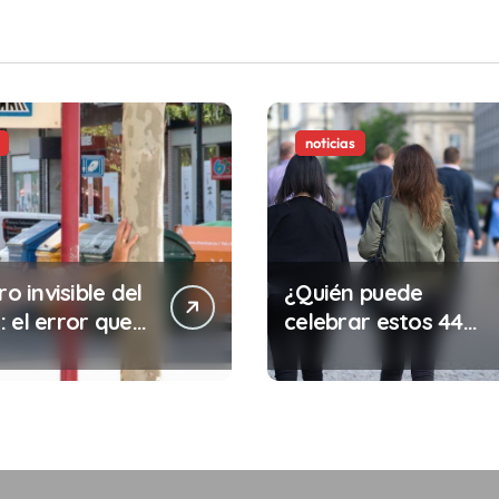
noticias
ro invisible del
¿Quién puede
 el error que
celebrar estos 44
s cada 30
años de autonomía?
s en tu trabajo
legalidad que te
costar la vida)