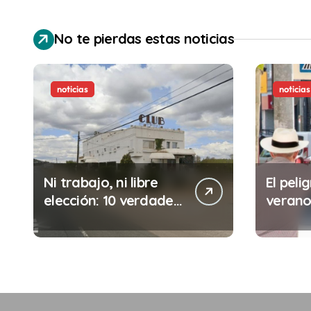
No te pierdas estas noticias
noticias
noticias
Ni trabajo, ni libre
El pelig
elección: 10 verdades
verano:
urgentes sobre la
comete
abolición de la
minuto
prostitución
(y la i
puede 