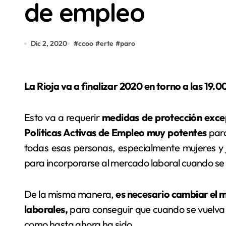
de empleo
Dic 2, 2020
#
ccoo
#
erte
#
paro
La Rioja va a finalizar 2020 en torno a las 19.
Esto va a requerir
medidas de protección excep
Políticas Activas de Empleo muy potentes
para
todas esas personas, especialmente mujeres y j
para incorporarse al mercado laboral cuando se in
De la misma manera,
es necesario cambiar el m
laborales,
para conseguir que cuando se vuelva 
como hasta ahora ha sido.