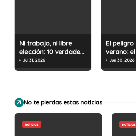
g
a
c
i
Ni trabajo, ni libre
El peligro 
elección: 10 verdades
verano: el
ó
urgentes sobre la
cometes 
Jul 31, 2026
Jun 30, 2026
n
abolición de la
minutos e
prostitución
(y la ileg
d
puede cos
e
No te pierdas estas noticias
e
n
noticias
noticias
t