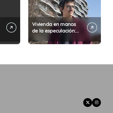
Vivienda en manos
de la especulación:
Por qué tu sueldo ya
no te da para vivir