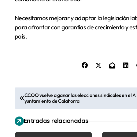
Necesitamos mejorar y adaptar la legislación lab
para afrontar con garantías de crecimiento y es
país.
N
CCOO vuelve a ganar las elecciones sindicales en el A
yuntamiento de Calahorra
a
v
Entradas relacionadas
e