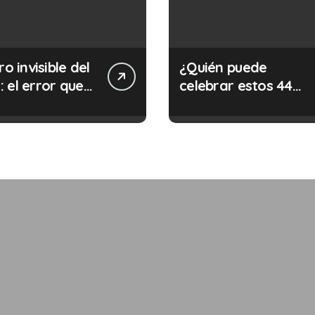
ro invisible del
¿Quién puede
 el error que
celebrar estos 44
s cada 30
años de autonomía?
s en tu trabajo
legalidad que te
costar la vida)