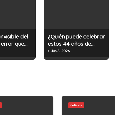
invisible del
¿Quién puede celebrar
 error que
estos 44 años de
cada 30
autonomía?
Jun 8, 2026
n tu trabajo
alidad que te
tar la vida)
noticias