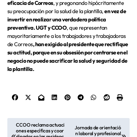
eficacia de Correos
, y pregonando hipócritamente
su preocupación por la salud de la plantilla,
en vez de
invertir en realizar una verdadera política
preventiva. UGT y CCOO
, que representan
mayoritariamente a los trabajadores y trabajadoras
de Correos
, han exigido al presidente que rectifique
su actitud, porque en su obsesión por centrarse en el
negocio no puede sacrificar la salud y seguridad de
la plantilla.
N
CCOO reclama actuaci
Jornada de orientació
ones específicas y coor
a
n laboral y profesional
dinadas en las residenc