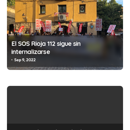
r
a
d
a
s
El SOS Rioja 112 sigue sin
internalizarse
Sep 9, 2022