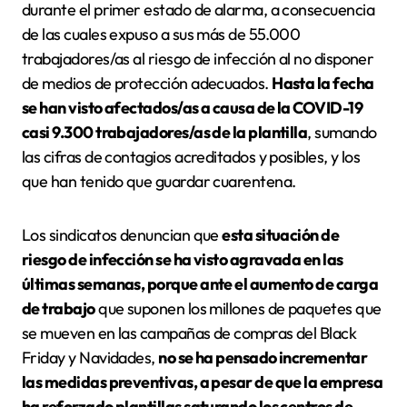
durante el primer estado de alarma, a consecuencia
de las cuales expuso a sus más de 55.000
trabajadores/as al riesgo de infección al no disponer
de medios de protección adecuados.
Hasta la fecha
se han visto afectados/as a causa de la COVID-19
casi 9.300 trabajadores/as de la plantilla
, sumando
las cifras de contagios acreditados y posibles, y los
que han tenido que guardar cuarentena.
Los sindicatos denuncian que
esta situación de
riesgo de infección se ha visto agravada en las
últimas semanas, porque ante el aumento de carga
de trabajo
que suponen los millones de paquetes que
se mueven en las campañas de compras del Black
Friday y Navidades,
no se ha pensado incrementar
las medidas preventivas, a pesar de que la empresa
ha reforzado plantillas saturando los centros de