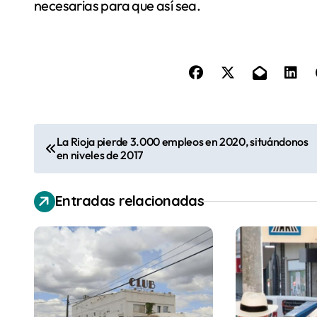
necesarias para que así sea.
N
La Rioja pierde 3.000 empleos en 2020, situándonos
en niveles de 2017
a
v
Entradas relacionadas
e
g
a
c