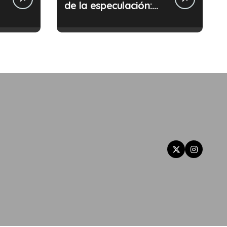
de la especulación:
Por qué tu sueldo ya
no te da para vivir