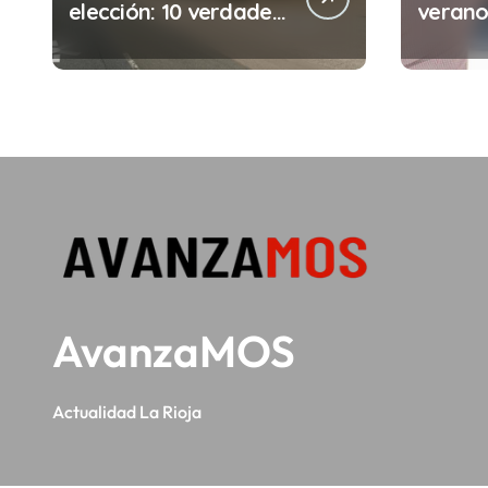
elección: 10 verdades
verano:
a
urgentes sobre la
comete
abolición de la
minuto
s
prostitución
(y la i
puede 
AvanzaMOS
Actualidad La Rioja