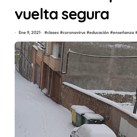
vuelta segura
Ene 9, 2021
#
clases
#
coronavirus
#
educación
#
enseñanza