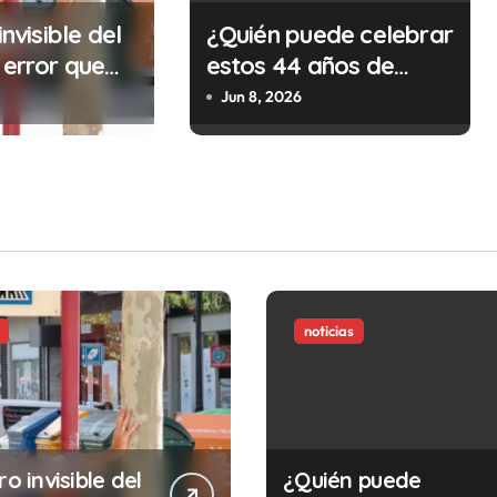
invisible del
¿Quién puede celebrar
 error que
estos 44 años de
cada 30
autonomía?
Jun 8, 2026
n tu trabajo
alidad que te
tar la vida)
noticias
ro invisible del
¿Quién puede