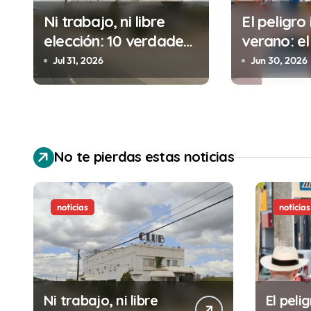
i
Ni trabajo, ni libre
El peligro 
elección: 10 verdades
verano: el
ó
urgentes sobre la
cometes 
Jul 31, 2026
Jun 30, 2026
n
abolición de la
minutos e
prostitución
(y la ileg
d
puede cos
e
No te pierdas estas noticias
e
n
noticias
noticias
t
r
a
Ni trabajo, ni libre
El pelig
d