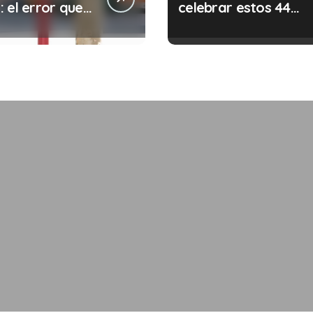
 el error que
celebrar estos 44
s cada 30
años de autonomía?
s en tu trabajo
legalidad que te
costar la vida)