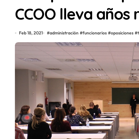
CCOO lleva años r
Feb 18, 2021
#
administración
#
funcionarios
#
oposiciones
#