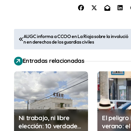
N
AUGC informa a CCOO en La Rioja sobre la involució
n en derechos de los guardias civiles
a
v
Entradas relacionadas
e
g
a
c
i
Ni trabajo, ni libre
El peligro 
elección: 10 verdades
verano: el
ó