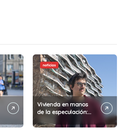
noticias
Vivienda en manos
de la especulación:
Por qué tu sueldo ya
no te da para vivir