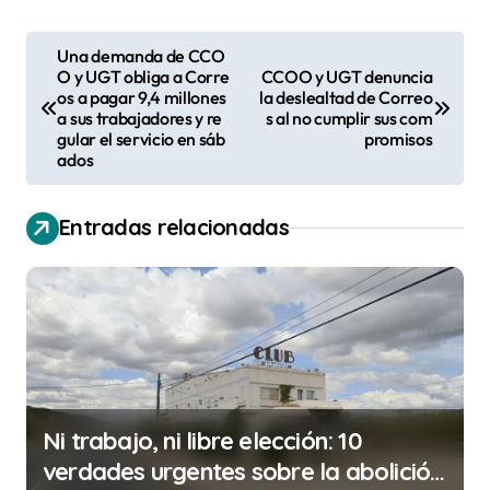
N
Una demanda de CCO
O y UGT obliga a Corre
CCOO y UGT denuncia
a
os a pagar 9,4 millones
la deslealtad de Correo
v
a sus trabajadores y re
s al no cumplir sus com
gular el servicio en sáb
promisos
e
ados
g
a
Entradas relacionadas
c
i
ó
n
d
Ni trabajo, ni libre elección: 10
e
verdades urgentes sobre la abolición
e