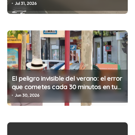
de la prostitución
Jul 31, 2026
n
t
r
a
d
a
s
El peligro invisible del verano: el error
que cometes cada 30 minutos en tu
trabajo (y la ilegalidad que te puede
Jun 30, 2026
costar la vida)