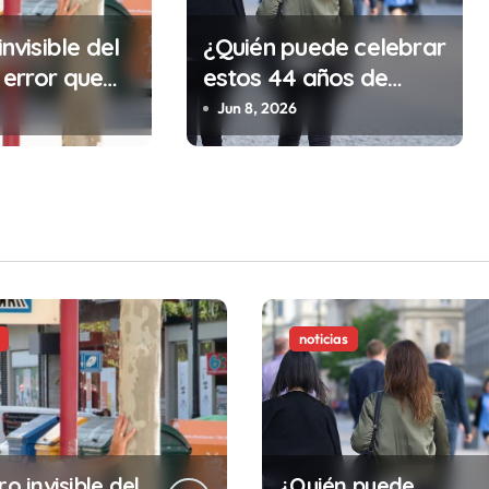
invisible del
¿Quién puede celebrar
 error que
estos 44 años de
cada 30
autonomía?
Jun 8, 2026
n tu trabajo
alidad que te
tar la vida)
noticias
ro invisible del
¿Quién puede