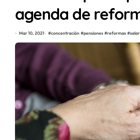
agenda de reform
Mar 10, 2021
#
concentración
#
pensiones
#
reformas
#
salar