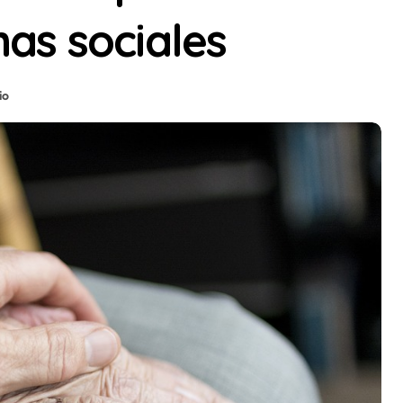
as sociales
io