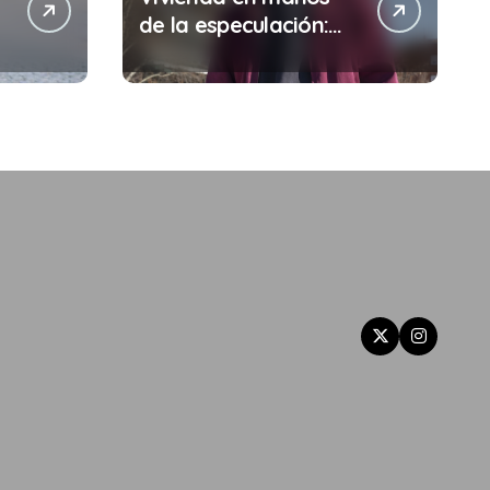
de la especulación:
Por qué tu sueldo ya
no te da para vivir