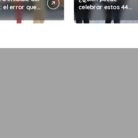
 el error que
celebrar estos 44
s cada 30
años de autonomía?
s en tu trabajo
legalidad que te
costar la vida)