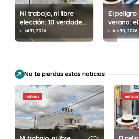
c
i
Ni trabajo, ni libre
El peligro 
elección: 10 verdades
verano: el
ó
urgentes sobre la
cometes 
Jul 31, 2026
Jun 30, 2026
n
abolición de la
minutos e
prostitución
(y la ileg
d
puede cos
e
No te pierdas estas noticias
e
n
noticias
noticias
t
r
a
Ni trabajo, ni libre
El pelig