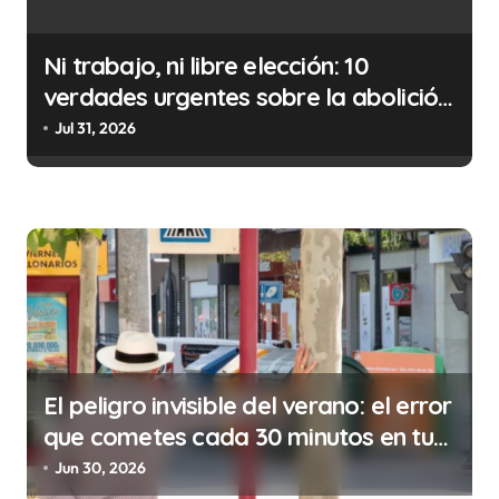
d
e
Ni trabajo, ni libre elección: 10
e
verdades urgentes sobre la abolición
n
de la prostitución
Jul 31, 2026
t
r
a
d
a
s
El peligro invisible del verano: el error
que cometes cada 30 minutos en tu
trabajo (y la ilegalidad que te puede
Jun 30, 2026
costar la vida)