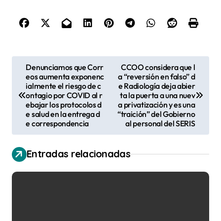
N
Denunciamos que Corr
CCOO considera que l
eos aumenta exponenc
a “reversión en falso” d
a
ialmente el riesgo de c
e Radiología deja abier
v
ontagio por COVID al r
ta la puerta a una nuev
ebajar los protocolos d
a privatización y es una
e
e salud en la entrega d
“traición” del Gobierno
e correspondencia
al personal del SERIS
g
a
Entradas relacionadas
c
i
ó
n