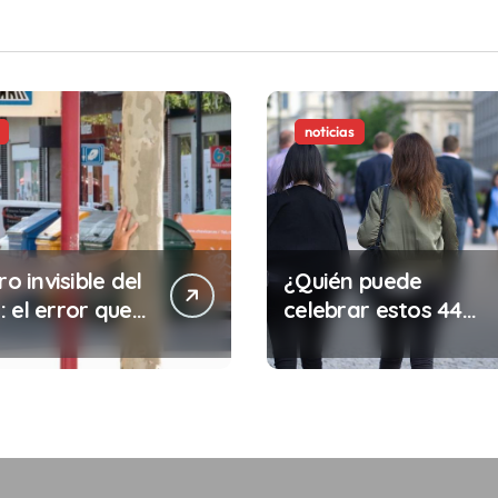
noticias
ro invisible del
¿Quién puede
 el error que
celebrar estos 44
s cada 30
años de autonomía?
s en tu trabajo
legalidad que te
costar la vida)