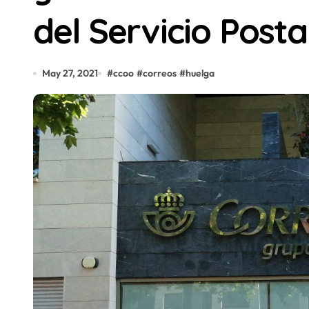
del Servicio Posta
May 27, 2021
#
ccoo
#
correos
#
huelga