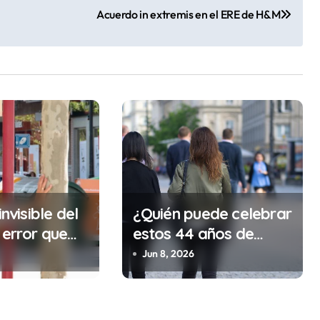
Acuerdo in extremis en el ERE de H&M
invisible del
¿Quién puede celebrar
 error que
estos 44 años de
cada 30
autonomía?
Jun 8, 2026
n tu trabajo
alidad que te
tar la vida)