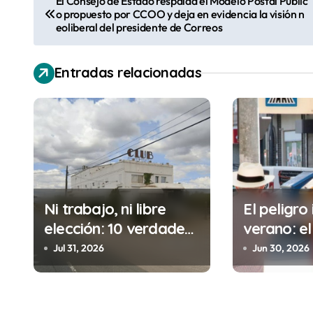
El Consejo de Estado respalda el Modelo Postal Públic
o propuesto por CCOO y deja en evidencia la visión n
a
eoliberal del presidente de Correos
v
Entradas relacionadas
e
g
a
c
i
Ni trabajo, ni libre
El peligro 
ó
elección: 10 verdades
verano: el
urgentes sobre la
cometes 
n
Jul 31, 2026
Jun 30, 2026
abolición de la
minutos e
d
prostitución
(y la ileg
puede cos
e