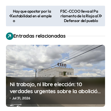
N
Hay que apostar por la
FSC-CCOO lleva al Pa
estabilidad en el emple
rlamento de la Rioja al
a
o
Defensor del pueblo
v
e
Entradas relacionadas
g
a
c
i
ó
n
Ni trabajo, ni libre elección: 10
d
verdades urgentes sobre la abolición
de la prostitución
e
Jul 31, 2026
e