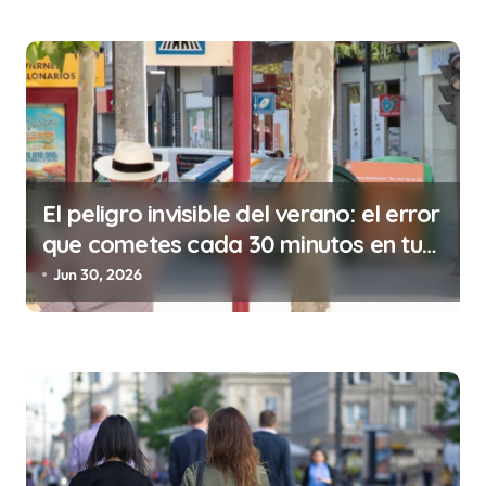
n
t
r
a
d
a
El peligro invisible del verano: el error
s
que cometes cada 30 minutos en tu
trabajo (y la ilegalidad que te puede
Jun 30, 2026
costar la vida)