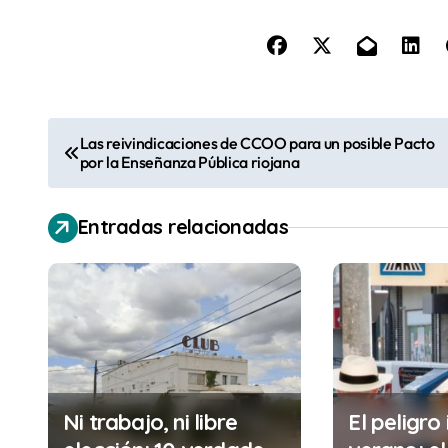
N
Las reivindicaciones de CCOO para un posible Pacto
por la Enseñanza Pública riojana
a
v
Entradas relacionadas
e
g
a
c
i
Ni trabajo, ni libre
El peligro 