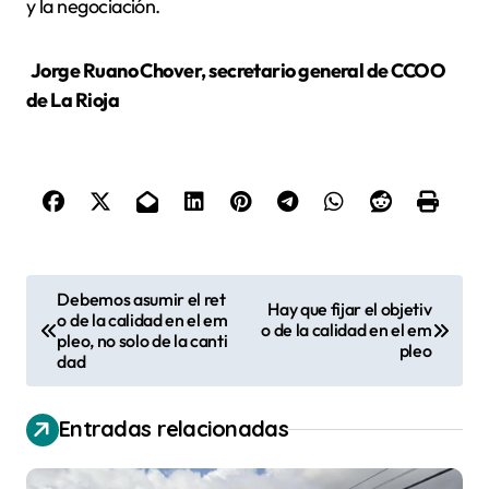
y la negociación.
Jorge Ruano Chover, secretario general de CCOO
de La Rioja
N
Debemos asumir el ret
Hay que fijar el objetiv
o de la calidad en el em
a
o de la calidad en el em
pleo, no solo de la canti
pleo
v
dad
e
Entradas relacionadas
g
a