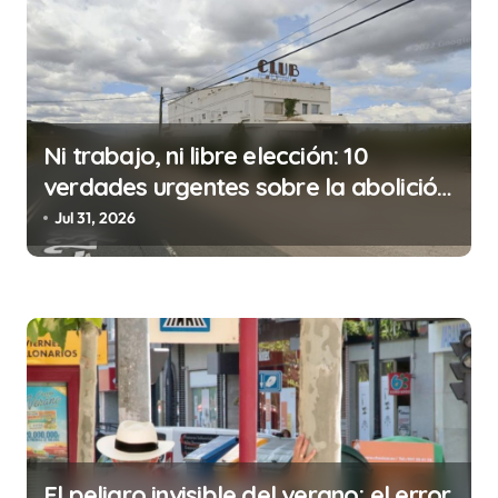
c
i
ó
n
Ni trabajo, ni libre elección: 10
d
verdades urgentes sobre la abolición
e
de la prostitución
Jul 31, 2026
e
n
t
r
a
d
a
s
El peligro invisible del verano: el error