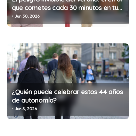
que cometes cada 30 minutos en tu
trabajo (y la ilegalidad que te puede
Jun 30, 2026
costar la vida)
¿Quién puede celebrar estos 44 años
de autonomía?
Jun 8, 2026