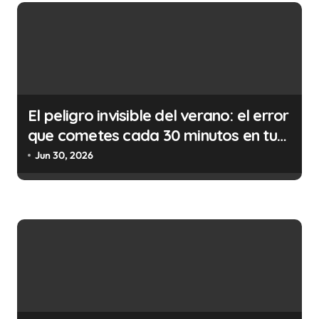
a
d
a
s
El peligro invisible del verano: el error
que cometes cada 30 minutos en tu
trabajo (y la ilegalidad que te puede
Jun 30, 2026
costar la vida)