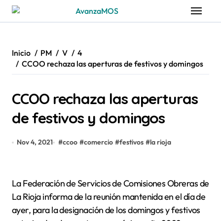
Saltar
al
contenido
Inicio
PM
V
4
CCOO rechaza las aperturas de festivos y domingos
CCOO rechaza las aperturas
de festivos y domingos
Nov 4, 2021
#
ccoo
#
comercio
#
festivos
#
la rioja
La Federación de Servicios de Comisiones Obreras de
La Rioja informa de la reunión mantenida en el día de
ayer, para la designación de los domingos y festivos