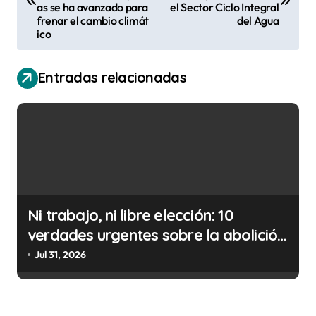
v
as se ha avanzado para
el Sector Ciclo Integral
frenar el cambio climát
del Agua
e
ico
g
a
Entradas relacionadas
c
i
ó
n
d
Ni trabajo, ni libre elección: 10
e
verdades urgentes sobre la abolición
e
de la prostitución
Jul 31, 2026
n
t
r