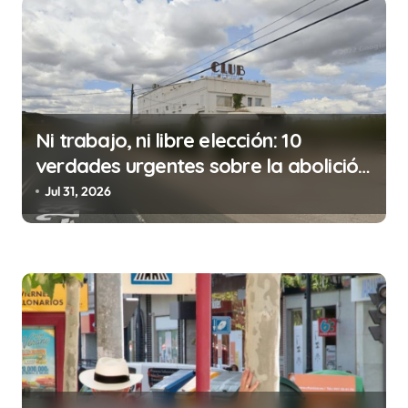
a
c
i
ó
n
Ni trabajo, ni libre elección: 10
d
verdades urgentes sobre la abolición
de la prostitución
e
Jul 31, 2026
e
n
t
r
a
d
a