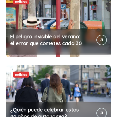
noticias
El peligro invisible del verano:
el error que cometes cada 30
minutos en tu trabajo (y la
ilegalidad que te puede costar
la vida)
noticias
¿Quién puede celebrar estos
44 años de autonomía?