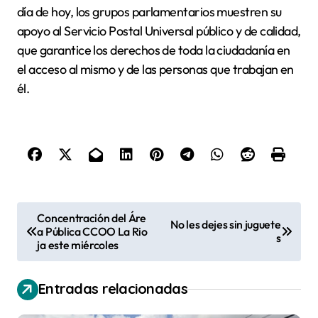
día de hoy, los grupos parlamentarios muestren su
apoyo al Servicio Postal Universal público y de calidad,
que garantice los derechos de toda la ciudadanía en
el acceso al mismo y de las personas que trabajan en
él.
N
Concentración del Áre
No les dejes sin juguete
a Pública CCOO La Rio
a
s
ja este miércoles
v
e
Entradas relacionadas
g