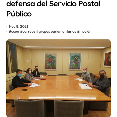
defensa del Servicio Postal
Público
Nov 8, 2021
#
ccoo
#
correos
#
grupos parlamentarios
#
moción