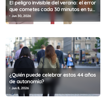
El peligro invisible del verano: el error
s
que cometes cada 30 minutos en tu
trabajo (y la ilegalidad que te puede
Jun 30, 2026
costar la vida)
¿Quién puede celebrar estos 44 años
de autonomía?
Jun 8, 2026