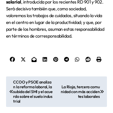
salarial
, introducida por los recientes RD 901 y 902.
Será decisivo también que, como sociedad,
valoremos los trabajos de cuidados, situando la vida
en el centro en lugar de la productividad; y que, por
parte de los hombres, asuman estas responsabilidad
en términos de corresponsabilidad.
N
CCOO y PSOE analiza
n la reforma laboral, la
La Rioja, tercera comu
a
subida del SMI y el acue
nidad con más acciden
v
rdo sobre el suelo indus
tes laborales
trial
e