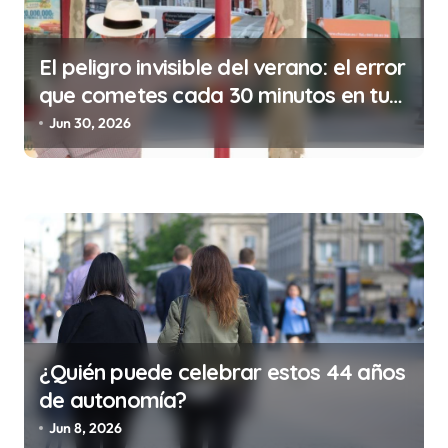
a
s
El peligro invisible del verano: el error
que cometes cada 30 minutos en tu
trabajo (y la ilegalidad que te puede
Jun 30, 2026
costar la vida)
¿Quién puede celebrar estos 44 años
de autonomía?
Jun 8, 2026