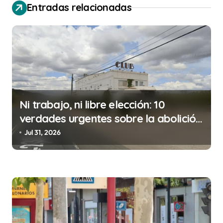
g
Entradas relacionadas
a
c
i
ó
n
d
Ni trabajo, ni libre elección: 10
e
verdades urgentes sobre la abolición
e
de la prostitución
Jul 31, 2026
n
t
r
a
d