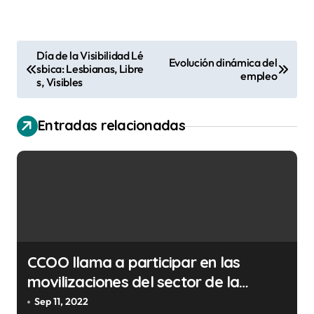
N
Día de la Visibilidad Lé
Evolución dinámica del
sbica: Lesbianas, Libre
a
empleo
s, Visibles
v
e
Entradas relacionadas
g
a
c
i
ó
n
CCOO llama a participar en las
d
movilizaciones del sector de la
discapacidad
e
Sep 11, 2022