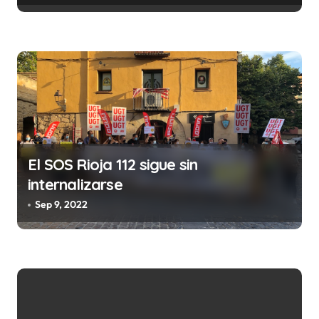
e
n
t
r
a
d
a
El SOS Rioja 112 sigue sin
s
internalizarse
Sep 9, 2022