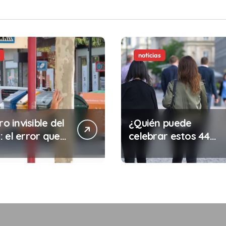
noticias
ro invisible del
¿Quién puede
 el error que
celebrar estos 44
s cada 30
años de autonomía?
s en tu trabajo
legalidad que te
costar la vida)