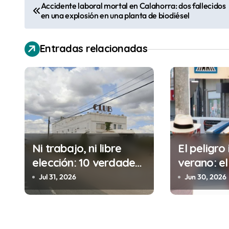
N
Accidente laboral mortal en Calahorra: dos fallecidos
en una explosión en una planta de biodiésel
a
v
Entradas relacionadas
e
g
a
c
i
Ni trabajo, ni libre
El peligro 
elección: 10 verdades
verano: el
ó
urgentes sobre la
cometes 
Jul 31, 2026
Jun 30, 2026
n
abolición de la
minutos e
prostitución
(y la ileg
d
puede cos