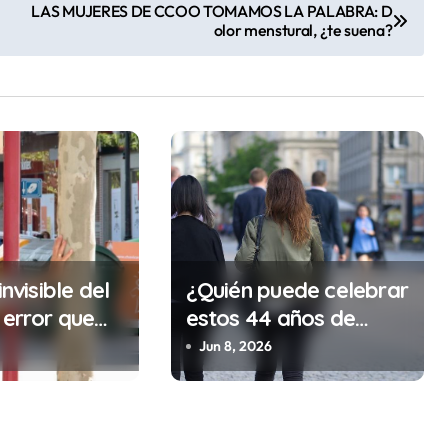
LAS MUJERES DE CCOO TOMAMOS LA PALABRA: D
olor menstural, ¿te suena?
invisible del
¿Quién puede celebrar
 error que
estos 44 años de
cada 30
autonomía?
Jun 8, 2026
n tu trabajo
alidad que te
tar la vida)