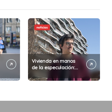
noticias
Vivienda en manos
de la especulación:
Por qué tu sueldo ya
no te da para vivir