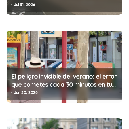
e
de la prostitución
Jul 31, 2026
e
n
t
r
a
d
a
s
El peligro invisible del verano: el error
que cometes cada 30 minutos en tu
trabajo (y la ilegalidad que te puede
Jun 30, 2026
costar la vida)