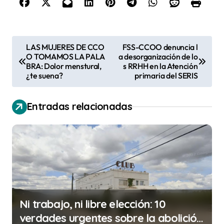
N
LAS MUJERES DE CCO
FSS-CCOO denuncia l
O TOMAMOS LA PALA
a desorganización de lo
a
BRA: Dolor menstural,
s RRHH en la Atención
v
¿te suena?
primaria del SERIS
e
Entradas relacionadas
g
a
c
i
ó
n
Ni trabajo, ni libre elección: 10
d
verdades urgentes sobre la abolición