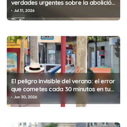
verdades urgentes sobre la abolición
e
de la prostitución
Jul 31, 2026
n
t
r
a
d
a
s
El peligro invisible del verano: el error
que cometes cada 30 minutos en tu
trabajo (y la ilegalidad que te puede
Jun 30, 2026
costar la vida)