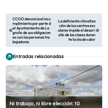
N
CCOO denuncia el incu
La deficiente climatiza
mplimiento por parte d
a
ción de los centros esc
el Ayuntamiento de Lo
olares impide el desarr
v
groño de sus obligacion
ollo de las clases duran
es con las personas tra
te la ola de calor
e
bajadoras
g
a
Entradas relacionadas
c
i
ó
n
d
Ni trabajo, ni libre elección: 10
e