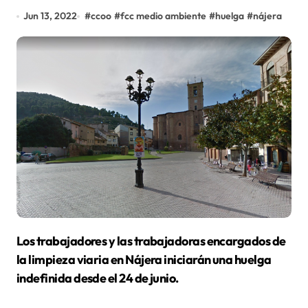
Jun 13, 2022
#
ccoo
#
fcc medio ambiente
#
huelga
#
nájera
Los trabajadores y las trabajadoras encargados de
la limpieza viaria en Nájera iniciarán una huelga
indefinida desde el 24 de junio.