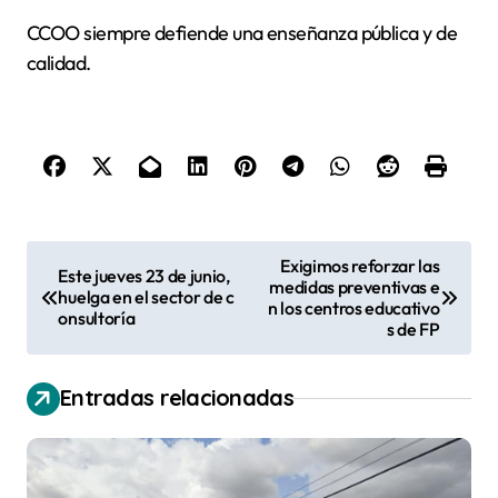
CCOO siempre defiende una enseñanza pública y de
calidad.
N
Exigimos reforzar las
Este jueves 23 de junio,
medidas preventivas e
a
huelga en el sector de c
n los centros educativo
onsultoría
v
s de FP
e
Entradas relacionadas
g
a
c