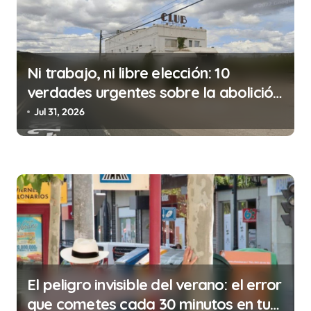
i
ó
n
Ni trabajo, ni libre elección: 10
d
verdades urgentes sobre la abolición
e
de la prostitución
Jul 31, 2026
e
n
t
r
a
d
a
s
El peligro invisible del verano: el error
que cometes cada 30 minutos en tu