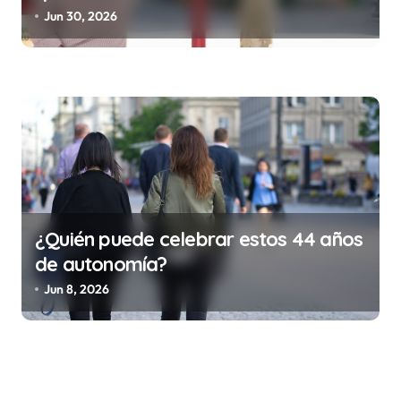
trabajo (y la ilegalidad que te puede
Jun 30, 2026
costar la vida)
¿Quién puede celebrar estos 44 años
de autonomía?
Jun 8, 2026