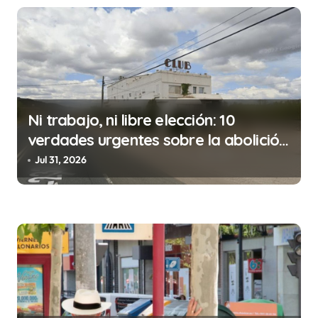
i
ó
n
d
e
e
Ni trabajo, ni libre elección: 10
verdades urgentes sobre la abolición
n
de la prostitución
Jul 31, 2026
t
r
a
d
a
s