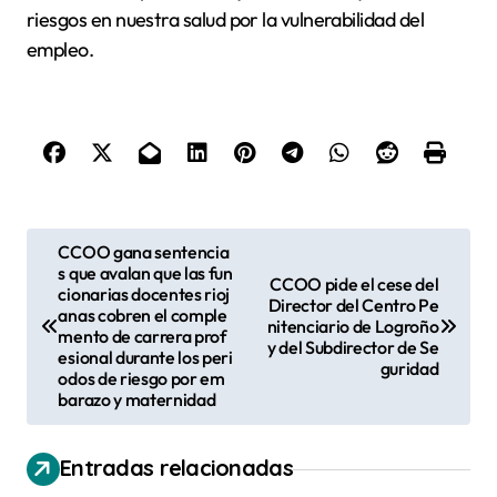
riesgos en nuestra salud por la vulnerabilidad del
empleo.
N
CCOO gana sentencia
s que avalan que las fun
a
CCOO pide el cese del
cionarias docentes rioj
Director del Centro Pe
v
anas cobren el comple
nitenciario de Logroño
mento de carrera prof
y del Subdirector de Se
e
esional durante los peri
guridad
odos de riesgo por em
g
barazo y maternidad
a
c
Entradas relacionadas