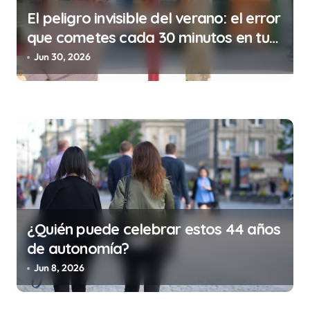
El peligro invisible del verano: el error
que cometes cada 30 minutos en tu
trabajo (y la ilegalidad que te puede
Jun 30, 2026
costar la vida)
¿Quién puede celebrar estos 44 años
de autonomía?
Jun 8, 2026