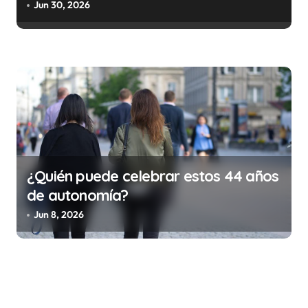
trabajo (y la ilegalidad que te puede
Jun 30, 2026
costar la vida)
¿Quién puede celebrar estos 44 años
de autonomía?
Jun 8, 2026