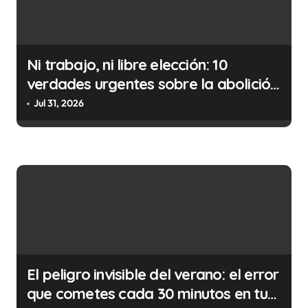
i
ó
n
Ni trabajo, ni libre elección: 10
d
verdades urgentes sobre la abolición
e
de la prostitución
Jul 31, 2026
e
n
t
r
a
d
a
s
El peligro invisible del verano: el error
que cometes cada 30 minutos en tu