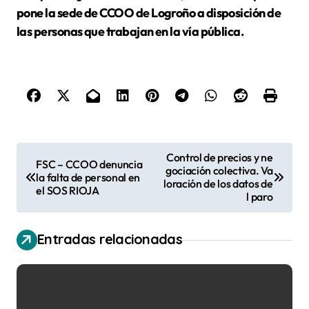
pone la sede de CCOO de Logroño a disposición de
las personas que trabajan en la vía pública.
N
Control de precios y ne
FSC – CCOO denuncia
gociación colectiva. Va
a
la falta de personal en
loración de los datos de
el SOS RIOJA
v
l paro
e
Entradas relacionadas
g
a
c