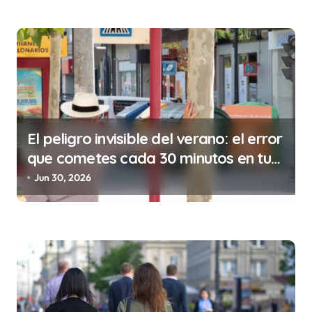
r
a
d
a
s
El peligro invisible del verano: el error
que cometes cada 30 minutos en tu
trabajo (y la ilegalidad que te puede
Jun 30, 2026
costar la vida)