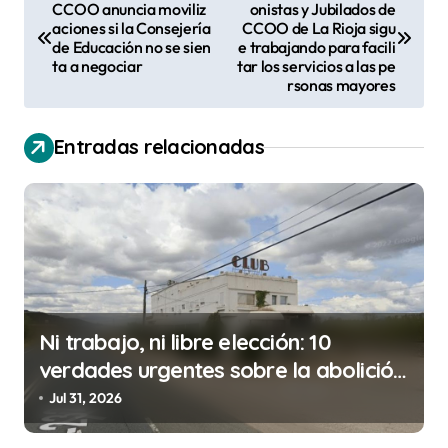
CCOO anuncia moviliz
onistas y Jubilados de
a
aciones si la Consejería
CCOO de La Rioja sigu
v
de Educación no se sien
e trabajando para facili
ta a negociar
tar los servicios a las pe
e
rsonas mayores
g
a
Entradas relacionadas
c
i
ó
n
d
Ni trabajo, ni libre elección: 10
e
verdades urgentes sobre la abolición
e
de la prostitución
Jul 31, 2026
n
t