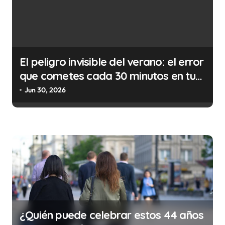
a
d
a
s
El peligro invisible del verano: el error
que cometes cada 30 minutos en tu
trabajo (y la ilegalidad que te puede
Jun 30, 2026
costar la vida)
¿Quién puede celebrar estos 44 años