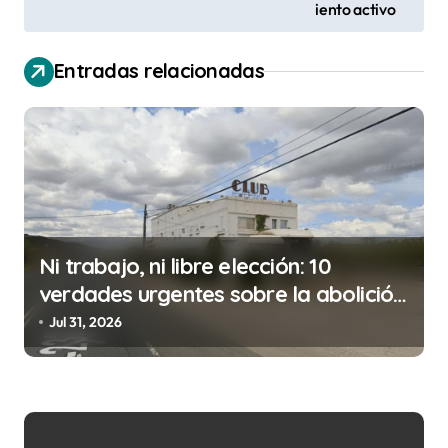
v
iento activo
e
Entradas relacionadas
g
a
c
i
ó
n
Ni trabajo, ni libre elección: 10
d
verdades urgentes sobre la abolición
e
de la prostitución
Jul 31, 2026
e
n
t
r