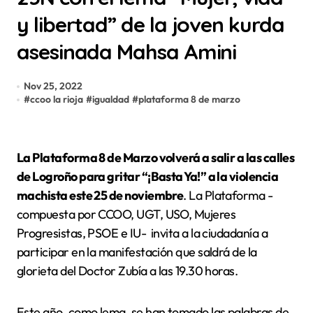
y libertad” de la joven kurda
asesinada Mahsa Amini
Nov 25, 2022
#
ccoo la rioja
#
igualdad
#
plataforma 8 de marzo
La Plataforma 8 de Marzo volverá a salir a las calles
de Logroño para gritar “¡Basta Ya!” a la violencia
machista este 25 de noviembre
. La Plataforma -
compuesta por CCOO, UGT, USO, Mujeres
Progresistas, PSOE e IU- invita a la ciudadanía a
participar en la manifestación que saldrá de la
glorieta del Doctor Zubía a las 19.30 horas.
Este año, como lema, se han tomado las palabras de