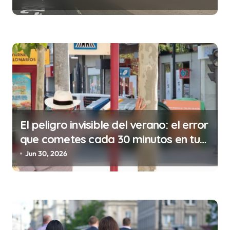
e
n
t
r
a
d
a
s
El peligro invisible del verano: el error
que cometes cada 30 minutos en tu
trabajo (y la ilegalidad que te puede
Jun 30, 2026
costar la vida)