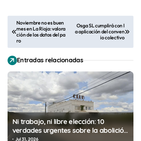
N
Noviembre no es buen
Osga SL cumplirá con l
mes en La Rioja: valora
a
a aplicación del conven
ción de los datos del pa
io colectivo
v
ro
e
Entradas relacionadas
g
a
c
i
ó
n
Ni trabajo, ni libre elección: 10
d
verdades urgentes sobre la abolición
e
de la prostitución
Jul 31, 2026