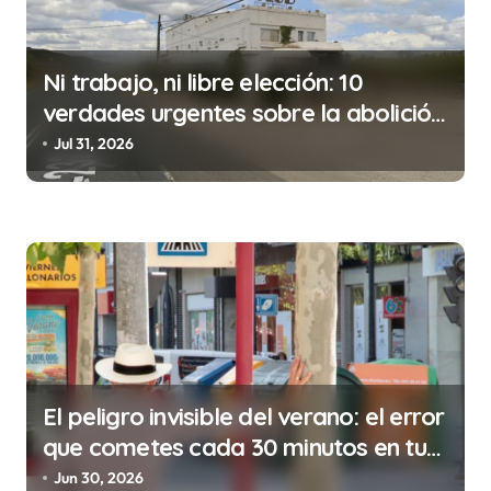
ó
n
Ni trabajo, ni libre elección: 10
d
verdades urgentes sobre la abolición
e
de la prostitución
Jul 31, 2026
e
n
t
r
a
d
a
s
El peligro invisible del verano: el error
que cometes cada 30 minutos en tu
trabajo (y la ilegalidad que te puede
Jun 30, 2026