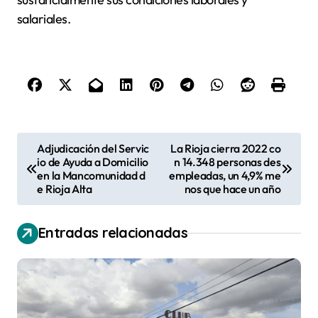
salariales.
N
Adjudicación del Servic
La Rioja cierra 2022 co
io de Ayuda a Domicilio
n 14.348 personas des
a
en la Mancomunidad d
empleadas, un 4,9% me
v
e Rioja Alta
nos que hace un año
e
Entradas relacionadas
g
a
c
i