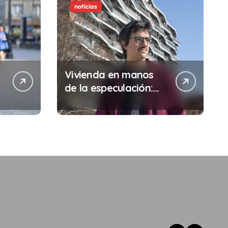
noticias
Vivienda en manos
de la especulación:
Por qué tu sueldo ya
no te da para vivir