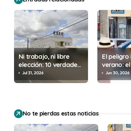
e
g
a
c
i
Ni trabajo, ni libre
El peligro 
elección: 10 verdades
verano: el
ó
urgentes sobre la
cometes 
Jul 31, 2026
Jun 30, 2026
n
abolición de la
minutos e
prostitución
(y la ileg
d
puede cos
e
No te pierdas estas noticias
e
n