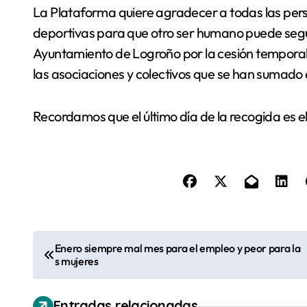
La Plataforma quiere agradecer a todas las pers
deportivas para que otro ser humano puede segui
Ayuntamiento de Logroño por la cesión temporal de
las asociaciones y colectivos que se han sumado 
Recordamos que el último día de la recogida es el
N
Enero siempre mal mes para el empleo y peor para la
s mujeres
a
v
Entradas relacionadas