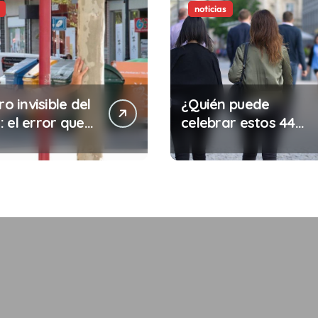
noticias
ro invisible del
¿Quién puede
 el error que
celebrar estos 44
s cada 30
años de autonomía?
s en tu trabajo
legalidad que te
costar la vida)