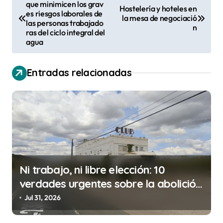
que minimicen los grav
a
Hostelería y hoteles en
es riesgos laborales de
la mesa de negociació
v
las personas trabajado
n
ras del ciclo integral del
e
agua
g
a
Entradas relacionadas
c
i
ó
n
d
Ni trabajo, ni libre elección: 10
e
verdades urgentes sobre la abolición
e
de la prostitución
Jul 31, 2026
n
t