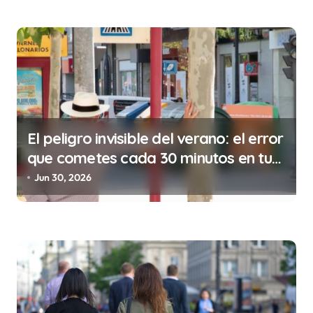
r
a
d
a
s
El peligro invisible del verano: el error
que cometes cada 30 minutos en tu
trabajo (y la ilegalidad que te puede
Jun 30, 2026
costar la vida)