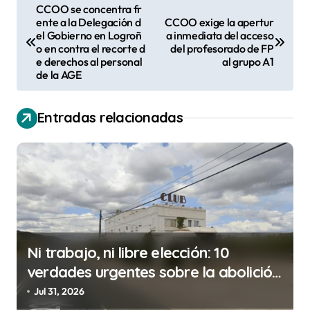
N
CCOO se concentra fr
ente a la Delegación d
CCOO exige la apertur
a
el Gobierno en Logroñ
a inmediata del acceso
v
o en contra el recorte d
del profesorado de FP
e derechos al personal
al grupo A1
e
de la AGE
g
a
Entradas relacionadas
c
i
ó
n
d
Ni trabajo, ni libre elección: 10
e
verdades urgentes sobre la abolición
e
de la prostitución
Jul 31, 2026
n