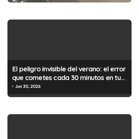
t
r
a
d
a
s
El peligro invisible del verano: el error
que cometes cada 30 minutos en tu
trabajo (y la ilegalidad que te puede
Jun 30, 2026
costar la vida)