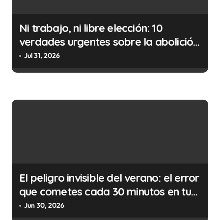
d
Ni trabajo, ni libre elección: 10
e
verdades urgentes sobre la abolición
e
de la prostitución
Jul 31, 2026
n
t
r
a
d
a
s
El peligro invisible del verano: el error
que cometes cada 30 minutos en tu
trabajo (y la ilegalidad que te puede
Jun 30, 2026
costar la vida)