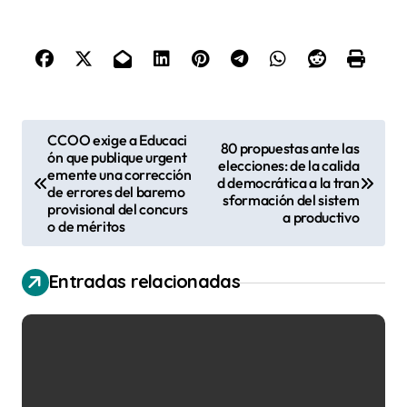
N
CCOO exige a Educaci
80 propuestas ante las
ón que publique urgent
a
elecciones: de la calida
emente una corrección
d democrática a la tran
v
de errores del baremo
sformación del sistem
provisional del concurs
a productivo
e
o de méritos
g
a
Entradas relacionadas
c
i
ó
n