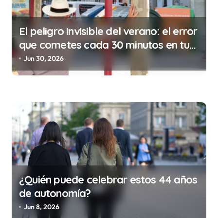
s
El peligro invisible del verano: el error
que cometes cada 30 minutos en tu
trabajo (y la ilegalidad que te puede
Jun 30, 2026
costar la vida)
¿Quién puede celebrar estos 44 años
de autonomía?
Jun 8, 2026