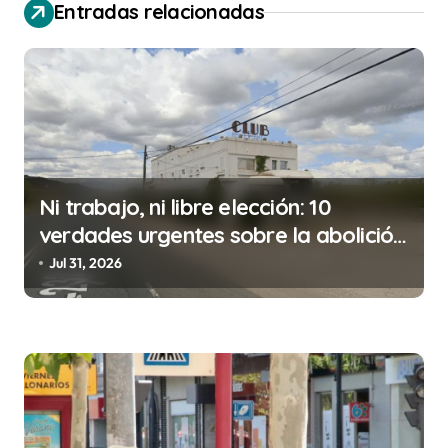
Entradas relacionadas
c
i
ó
n
d
e
Ni trabajo, ni libre elección: 10
e
verdades urgentes sobre la abolición
n
de la prostitución
Jul 31, 2026
t
r
a
d
a