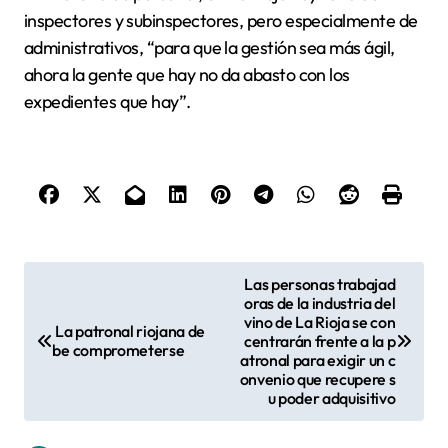
inspectores y subinspectores, pero especialmente de
administrativos, “para que la gestión sea más ágil,
ahora la gente que hay no da abasto con los
expedientes que hay”.
N
Las personas trabajad
oras de la industria del
a
vino de La Rioja se con
La patronal riojana de
v
centrarán frente a la p
be comprometerse
atronal para exigir un c
e
onvenio que recupere s
u poder adquisitivo
g
a