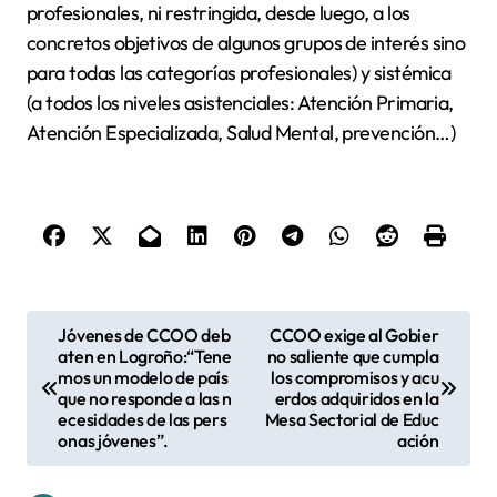
profesionales, ni restringida, desde luego, a los
concretos objetivos de algunos grupos de interés sino
para todas las categorías profesionales) y sistémica
(a todos los niveles asistenciales: Atención Primaria,
Atención Especializada, Salud Mental, prevención…)
N
Jóvenes de CCOO deb
CCOO exige al Gobier
aten en Logroño:“Tene
no saliente que cumpla
a
mos un modelo de país
los compromisos y acu
v
que no responde a las n
erdos adquiridos en la
ecesidades de las pers
Mesa Sectorial de Educ
e
onas jóvenes”.
ación
g