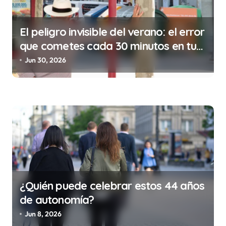
s
El peligro invisible del verano: el error
que cometes cada 30 minutos en tu
trabajo (y la ilegalidad que te puede
Jun 30, 2026
costar la vida)
¿Quién puede celebrar estos 44 años
de autonomía?
Jun 8, 2026