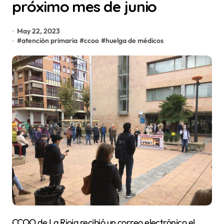
próximo mes de junio
May 22, 2023
#
atención primaria
#
ccoo
#
huelga de médicos
CCOO de La Rioja recibió un correo electrónico el