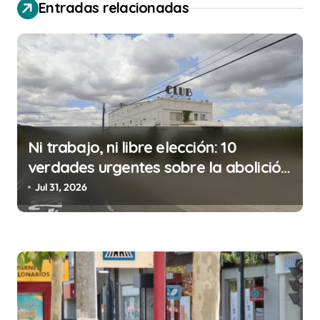
a
Entradas relacionadas
c
i
ó
n
d
Ni trabajo, ni libre elección: 10
e
verdades urgentes sobre la abolición
e
de la prostitución
Jul 31, 2026
n
t
r
a
d
a