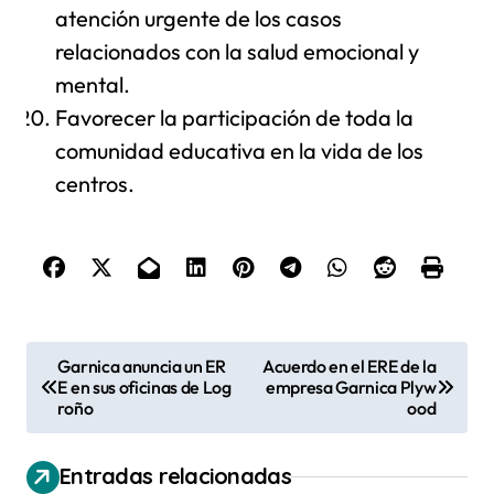
atención urgente de los casos
relacionados con la salud emocional y
mental.
Favorecer la participación de toda la
comunidad educativa en la vida de los
centros.
N
Garnica anuncia un ER
Acuerdo en el ERE de la
E en sus oficinas de Log
empresa Garnica Plyw
a
roño
ood
v
e
Entradas relacionadas