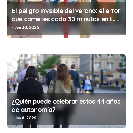
a
El peligro invisible del verano: el error
s
que cometes cada 30 minutos en tu
trabajo (y la ilegalidad que te puede
Jun 30, 2026
costar la vida)
¿Quién puede celebrar estos 44 años
de autonomía?
Jun 8, 2026