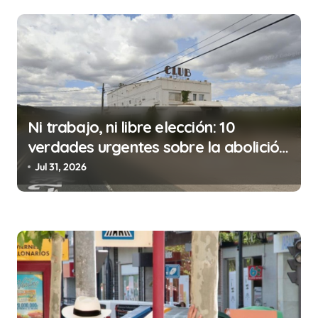
g
a
c
i
ó
n
Ni trabajo, ni libre elección: 10
d
verdades urgentes sobre la abolición
de la prostitución
e
Jul 31, 2026
e
n
t
r
a
d