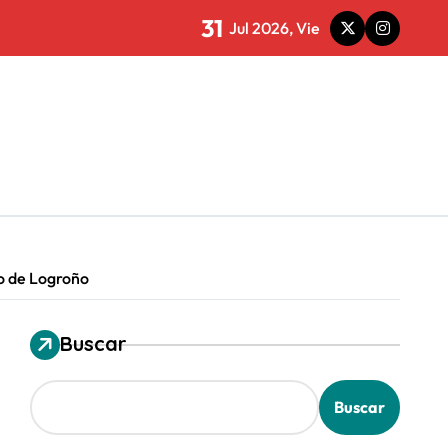
31
Jul 2026, Vie
ioja
siniestralidad
paración histórica
to de Logroño
e para nada”
Buscar
Buscar