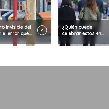
ro invisible del
¿Quién puede
 el error que
celebrar estos 44
s cada 30
años de autonomía?
s en tu trabajo
legalidad que te
costar la vida)