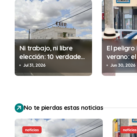
g
a
c
i
Ni trabajo, ni libre
El peligro 
ó
elección: 10 verdades
verano: el
urgentes sobre la
cometes 
n
Jul 31, 2026
Jun 30, 2026
abolición de la
minutos e
d
prostitución
(y la ileg
puede cos
e
e
No te pierdas estas noticias
n
t
noticias
noticias