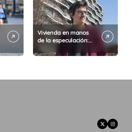
Vivienda en manos
de la especulación:
Por qué tu sueldo ya
no te da para vivir