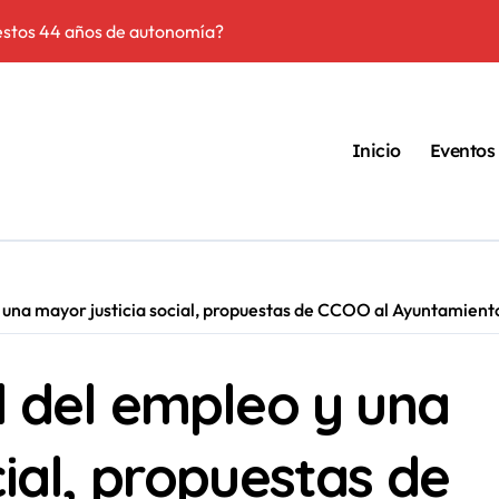
estos 44 años de autonomía?
especulación: Por qué tu sueldo ya no te da para vivir
y el miedo, derechos: la importancia de la regularización en La R
Inicio
Eventos
 razones para salir a la calle
drama de los accidentes ‘in itinere’ en una Rioja a la cabeza de la 
s y respuestas sobre la regularización de personas inmigrantes
in bebés: el Patronato de Protección a la Mujer y su deuda de re
y una mayor justicia social, propuestas de CCOO al Ayuntamien
ización, es una estrategia para que la gente crea que nada sirv
d del empleo y una
ción: 10 verdades urgentes sobre la abolición de la prostitución
cial, propuestas de