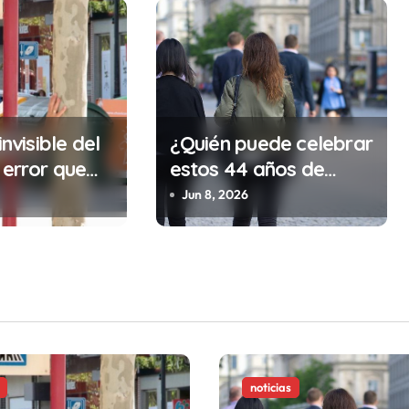
invisible del
¿Quién puede celebrar
 error que
estos 44 años de
cada 30
autonomía?
Jun 8, 2026
n tu trabajo
alidad que te
tar la vida)
noticias